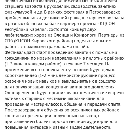
аналогичным названием достижений местных жителей
старшего возраста в рукоделии, садоводстве, занятиях
физкультурой и др. В рамках фестиваля в Петрозаводске
пройдет выставка достижений граждан старшего возраста
в разных областях на базе партнера проекта - КЦСОН
Республики Карелия, состоится концерт двух
любительских хоров из Олонца и Кондопоги. Партнеры из
СПб (КЦСОН Кировского района) поделятся опытом
работы с пожилыми гражданами онлайн.
Фестиваль даст старт проведению занятий с пожилыми
гражданами по новым направлениям в пилотных районах
(1-3 вида в каждом районе) в течение 7 месяцев. На
протяжении всего проекта его участники будут делать
короткие видео (1-2 мин), демонстрирующие процесс
освоения новых навыков и выкладывать их в соцсетях
для популяризации концепции активного долголетия.
Одновременно будут организованы тематические встречи
активных старших с местными школьниками для
проведения мастер-классов, общения и передачи опыта.
После завершения обучения во всех пилотных районах
состоятся презентации полученных навыков, с
приглашением более широкой местной аудитории для
повышения интереса к разным видам деятельности,