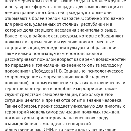
некоммерческом секторе, важно создавать более крупные
и регулярные форматы площадок для самореализации и
демонстрации способностей граждан, которые они
открывают в более зрелом возрасте. Особенно это важно
для районов, удаленных от столицы республики и в
которых доля старшего населения значительно выше.
Более того, в районах есть ресурсы, которые объединяют
пожилых в стремлении к изучению нового - местные
соцорганизации, учреждения культуры и образования.
Также важно понимать, что «геронтопсихологи
рассматривают пожилой возраст как время возможностей
по передаче и трансляции жизненного опыта молодому
поколению» (Лебедева Н. В. Социально-психологическое
сопровождение самореализации людей старшего
поколения), поэтому включение практик наставничества и
геронтоволонтерства в подобные мероприятия также
служит средством самореализации, поскольку в этой
ситуации ценятся и признаются опыт и знания человека.
Таким образом, проект создает уникальную для пилотных
территорий модель самореализации пожилых граждан,
поскольку она ориентирована на внешнюю среду -
взаимодействие с молодежью и широкой
общественностью, СМИ, в то время как существующие