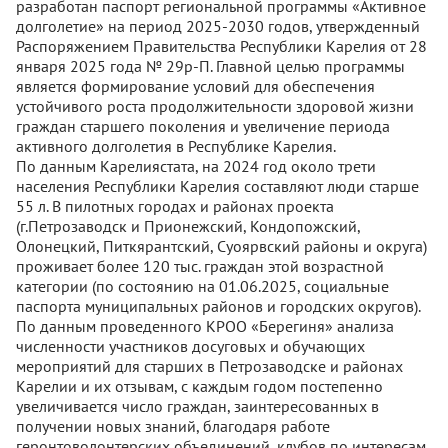
разработан паспорт региональной программы «Активное
долголетие» на период 2025-2030 годов, утвержденный
Распоряжением Правительства Республики Карелия от 28
января 2025 года № 29р-П. Главной целью программы
является формирование условий для обеспечения
устойчивого роста продолжительности здоровой жизни
граждан старшего поколения и увеличение периода
активного долголетия в Республике Карелия.
По данным Карелиястата, на 2024 год около трети
населения Республики Карелия составляют люди старше
55 л. В пилотных городах и районах проекта
(г.Петрозаводск и Прионежский, Кондопожский,
Олонецкий, Питкярантский, Суоярвский районы и округа)
проживает более 120 тыс. граждан этой возрастной
категории (по состоянию на 01.06.2025, социальные
паспорта муниципальных районов и городских округов).
По данным проведенного КРОО «Берегиня» анализа
численности участников досуговых и обучающих
мероприятий для старших в Петрозаводске и районах
Карелии и их отзывам, с каждым годом постепенно
увеличивается число граждан, заинтересованных в
получении новых знаний, благодаря работе
геронтоволонтерских объединений, клубов по интересам,