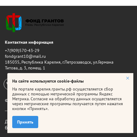
Контактная информация
+7(909)570-43-29
fondgrant10@mail.ru
185035, Республика Карелия, г.Петрозаводск, ул.Германа
Титова, д. 3, помещ. 1
На сайте используются cookie-файлы
На портале карелия.гранты.рф осуществляется сбор
данных с помощью метрической программы Яндекс
Метрика. Согласие на обработку данных осуществляется
© 2026 Фонд грантов Главы Республики Карелия
через метрические программы получается путем нажатия
кнопки «Принять».
Для корректной работы рекомендуется использовать
Принять
браузер
Яндекс.Браузер
,
Google Chrome
или
Firefox