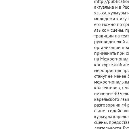
(http://publicat
актуальна и в Р
языка, культуры 
молодёжи к изуч
его можно по ср
языком сцены, пр
традиции на теа
руководителей л
организации пра
применить при с
на Межрегиональ
конкурсе любите
мероприятия про
станут не менее 
межрегиональных
коллективов, с ч
не менее 30 чел
карельского язы
разговорник «Фр
станет содейств
культуры карело
сцены, предостав
деятельности. Р