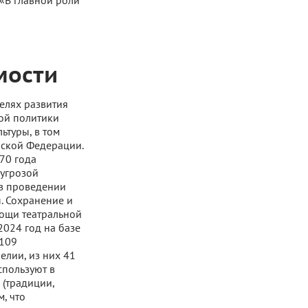
«В главной роли
мости
елях развития
ной политики
ьтуры, в том
йской Федерации.
70 года
 угрозой
 в проведении
. Сохранение и
мощи театральной
2024 год на базе
 109
елии, из них 41
спользуют в
 (традиции,
, что