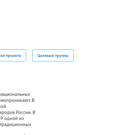
фия проекта
Целевые группы
 национальных
имопроникают. В
ной
ародов России. В
09 одной из
е традиционных