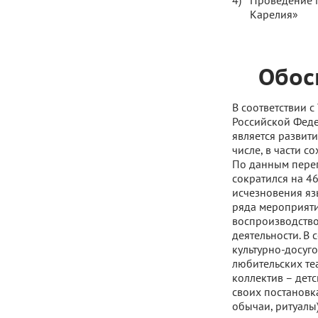
Проведение М
Карелия»
Обос
В соответствии 
Российской Феде
является развит
числе, в части 
По данным переп
сократился на 46%
исчезновения яз
ряда мероприяти
воспроизводство
деятельности. В
культурно-досуг
любительских те
коллектив – дет
своих постановк
обычаи, ритуалы