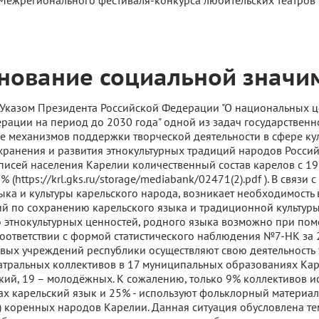
ежрегионального фестиваля-конкурса любительских театров 
нование социальной значи
с Указом Президента Российской Федерации "О национальных ц
рации на период до 2030 года" одной из задач государствен
ие механизмов поддержки творческой деятельности в сфере кул
сохранения и развития этнокультурных традиций народов Росси
исей населения Карелии количественный состав карелов с 19
 (https://krl.gks.ru/storage/mediabank/02471(2).pdf ). В связи с
ыка и культуры карельского народа, возникает необходимость
й по сохранению карельского языка и традиционной культуры
 этнокультурных ценностей, родного языка возможно при по
 соответствии с формой статистического наблюдения №7-НК за 
овых учреждений республики осуществляют свою деятельность
атральных коллективов в 17 муниципальных образованиях Кар
ский, 19 – молодёжных. К сожалению, только 9% коллективов и
ах карельский язык и 25% - используют фольклорный материал
) коренных народов Карелии. Данная ситуация обусловлена тем