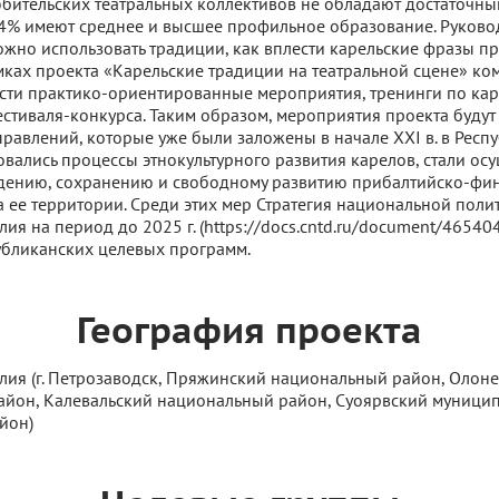
бительских театральных коллективов не обладают достаточн
44% имеют среднее и высшее профильное образование. Руково
ожно использовать традиции, как вплести карельские фразы п
амках проекта «Карельские традиции на театральной сцене» ко
сти практико-ориентированные мероприятия, тренинги по кар
естиваля-конкурса. Таким образом, мероприятия проекта будут
правлений, которые уже были заложены в начале XXI в. в Респ
овались процессы этнокультурного развития карелов, стали осу
дению, сохранению и свободному развитию прибалтийско-фин
ее территории. Среди этих мер Стратегия национальной поли
ия на период до 2025 г. (https://docs.cntd.ru/document/465404
убликанских целевых программ.
География проекта
лия (г. Петрозаводск, Пряжинский национальный район, Олон
йон, Калевальский национальный район, Суоярвский муницип
йон)