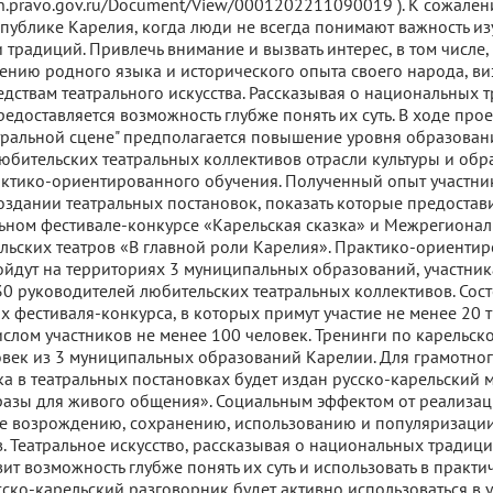
ion.pravo.gov.ru/Document/View/0001202211090019 ). К сожале
еспублике Карелия, когда люди не всегда понимают важность и
и традиций. Привлечь внимание и вызвать интерес, в том числе,
ению родного языка и исторического опыта своего народа, ви
едствам театрального искусства. Рассказывая о национальных 
едоставляется возможность глубже понять их суть. В ходе прое
тральной сцене" предполагается повышение уровня образован
юбительских театральных коллективов отрасли культуры и обр
ктико-ориентированного обучения. Полученный опыт участник
оздании театральных постановок, показать которые предостав
ном фестивале-конкурсе «Карельская сказка» и Межрегионал
льских театров «В главной роли Карелия». Практико-ориенти
йдут на территориях 3 муниципальных образований, участни
30 руководителей любительских театральных коллективов. Сост
 фестиваля-конкурса, в которых примут участие не менее 20 
ислом участников не менее 100 человек. Тренинги по карельско
овек из 3 муниципальных образований Карелии. Для грамотно
ка в театральных постановках будет издан русско-карельский 
азы для живого общения». Социальным эффектом от реализац
ие возрождению, сохранению, использованию и популяризации
в. Театральное искусство, рассказывая о национальных традиц
ит возможность глубже понять их суть и использовать в практи
усско-карельский разговорник будет активно использоваться в