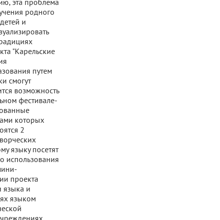
нию, эта проблема
зучения родного
 детей и
зуализировать
традициях
кта "Карельские
ия
азования путем
и смогут
ится возможность
ьном фестивале-
рованные
ками которых
оятся 2
творческих
му языку посетят
го использования
мини-
ии проекта
 языка и
иях языком
ческой
 учреждениях