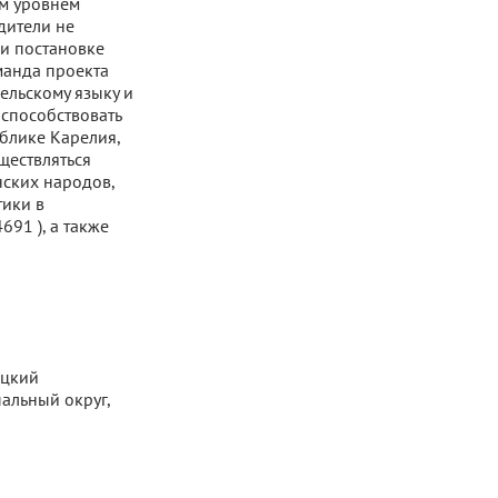
ым уровнем
дители не
ри постановке
манда проекта
ельскому языку и
 способствовать
ублике Карелия,
ществляться
ских народов,
тики в
691 ), а также
ецкий
альный округ,