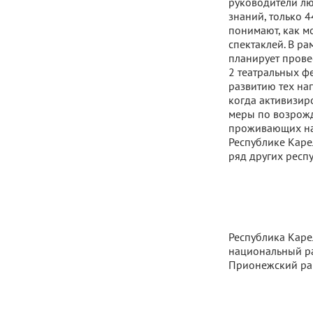
руководители лю
знаний, только 
понимают, как м
спектаклей. В р
планирует прове
2 театральных ф
развитию тех на
когда активизир
меры по возрож
проживающих на 
Республике Карел
ряд других респ
Республика Каре
национальный ра
Прионежский ра