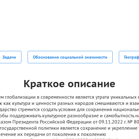
Задачи
Обоснование социальной значимости
Геогра
Краткое описание
м глобализации в современности является утрата уникальных
ак как культура и ценности разных народов смешиваются и вза
ударство стремится создать условия для сохранения националь
тобы поддерживать культурное разнообразие и самобытность н
Указом Президента Российской Федерации от 09.11.2022 г. № 8
государственной политики является сохранение и укреплени
печение их передачи от поколения к поколению