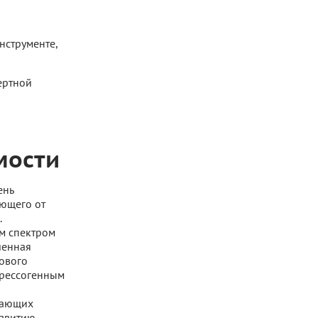
нструменте,
ертной
мости
ень
ающего от
.
ым спектром
шенная
сового
трессогенным
кающих
азвитию