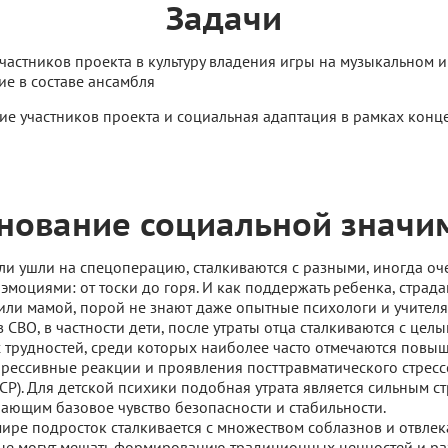
Задачи
частников проекта в культуру владения игры на музыкальном и
е в составе ансамбля
е участников проекта и социальная адаптация в рамках конц
нование социальной значи
ели ушли на спецоперацию, сталкиваются с разными, иногда оч
моциями: от тоски до горя. И как поддержать ребенка, страд
 или мамой, порой не знают даже опытные психологи и учителя
 СВО, в частности дети, после утраты отца сталкиваются с цел
 трудностей, среди которых наиболее часто отмечаются повы
прессивные реакции и проявления посттравматического стрес
ТСР). Для детской психики подобная утрата является сильным с
ающим базовое чувство безопасности и стабильности.
ире подросток сталкивается с множеством соблазнов и отвле
ые могут мешать формированию традиционных ценностей и р