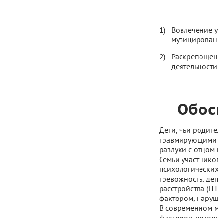
Вовлечение у
музицировани
Раскрепощени
деятельности
Обос
Дети, чьи родит
травмирующими э
разлуки с отцом
Семьи участников
психологических
тревожность, де
расстройства (П
фактором, наруш
В современном м
факторов, котор