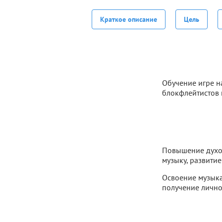
Краткое описание
Цель
Обучение игре н
блокфлейтистов 
Повышение духов
музыку, развити
Освоение музыка
получение лично