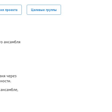
фия проекта
Целевые группы
го ансамбля
вня через
ности.
 ансамбле,