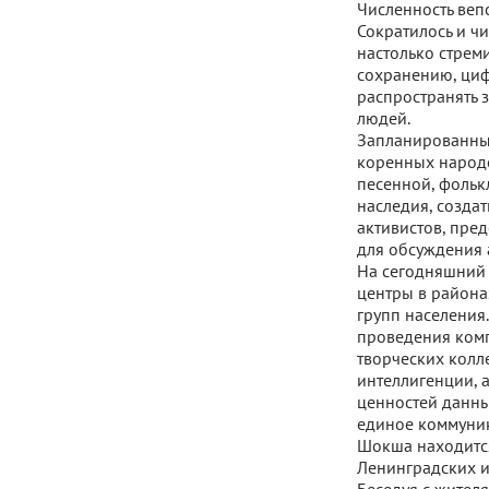
Численность вепс
Сократилось и ч
настолько стрем
сохранению, циф
распространять 
людей.
Запланированные
коренных народо
песенной, фольк
наследия, создат
активистов, пре
для обсуждения 
На сегодняшний 
центры в района
групп населения
проведения комп
творческих колл
интеллигенции, 
ценностей данны
единое коммуник
Шокша находится
Ленинградских и