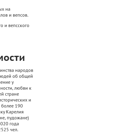
ых на
лов и вепсов.
о и вепсского
мости
динства народов
 людей об общей
ление у
ности, любви к
ей стране
исторических и
т более 190
ику Карелия
не, пудожане)
2020 года
2525 чел.