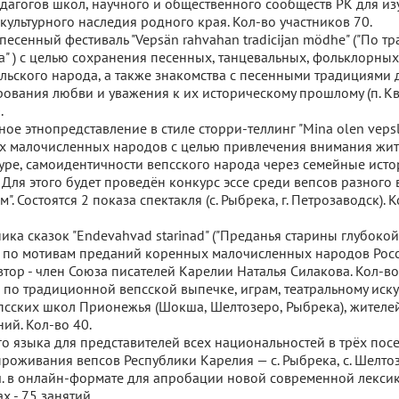
дагогов школ, научного и общественного сообществ РК для из
культурного наследия родного края. Кол-во участников 70.
песенный фестиваль "Vepsän rahvahan tradicijan mödhe" ("По т
а" ) с целью сохранения песенных, танцевальных, фольклорны
ельского народа, а также знакомства с песенными традициями
ования любви и уважения к их историческому прошлому (п. Кв
.
ное этнопредставление в стиле сторри-теллинг "Mina olen vepsla
х малочисленных народов с целью привлечения внимания жит
туре, самоидентичности вепсского народа через семейные ист
 Для этого будет проведён конкурс эссе среди вепсов разного 
м". Состоятся 2 показа спектакля (с. Рыбрека, г. Петрозаводск).
ика сказок "Endevahvad starinad" ("Преданья старины глубокой
 по мотивам преданий коренных малочисленных народов Росс
тор - член Союза писателей Карелии Наталья Силакова. Кол-во
 по традиционной вепсской выпечке, играм, театральному иску
сских школ Прионежья (Шокша, Шелтозеро, Рыбрека), жителей
ий. Кол-во 40.
го языка для представителей всех национальностей в трёх пос
роживания вепсов Республики Карелия — с. Рыбрека, с. Шелтоз
.ч. в онлайн-формате для апробации новой современной лекси
х - 75 занятий.