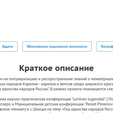
Задачи
Обоснование социальной значимости
Геогра
Краткое описание
н на популяризацию и распространение знаний о нематериал
ых народов Карелии - карелов и вепсов среди широкого круг
а единства народов России". В рамках проекта планируются с
ная научно-практическая конференция "Loninan lugendad" ("Л
елтозеро и Муниципальная детская конференция "Pened Pimenov
ские чтения») в с. Шокша на тему: «Год единства народов Рос