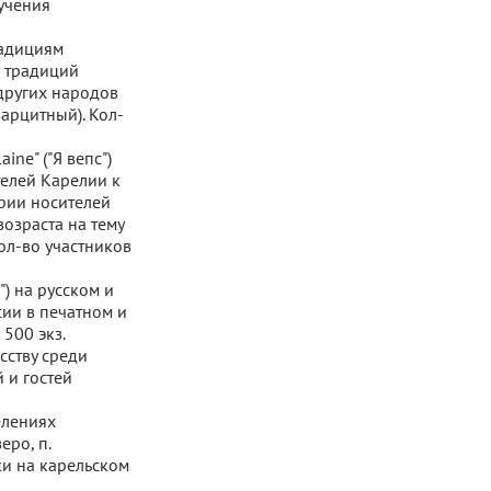
учения
радициям
х традиций
 других народов
арцитный). Кол-
ine" ("Я вепс")
елей Карелии к
ории носителей
возраста на тему
 Кол-во участников
") на русском и
ии в печатном и
 500 экз.
сству среди
 и гостей
елениях
еро, п.
ки на карельском