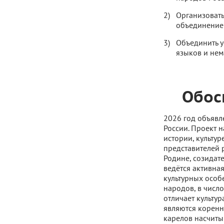
Организовать
объединение 
Объединить у
языков и нем
Обос
2026 год объявл
России. Проект 
истории, культур
представителей 
Родине, созидате
ведётся активна
культурных особ
народов, в числ
отличает культур
являются коренн
карелов насчитыв