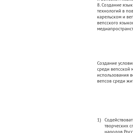
8. Создание язы
технологий в по
карельском и ве
вепсского языко
медиапространст
Создание услови
среди вепсской 
использования в
вепсов среди жи
Содействоват
творческих с
народов Росс