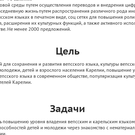
ковой среды путем осуществления переводов и внедрения ци
вседневную жизнь путем распространения различного рода и
псском языках в печатном виде, соц сетях для повышения роли
в, расширения их культурных функций, а также активного испо
ве. Не менее 2000 предложений.
Цель
й для сохранения и развития вепсского языка, культуры вепсс
молодежи, детей и взрослого населения Карелии, повышение 
епсского языка в современном обществе, популяризация культ
телей Карелии.
Задачи
ь повышению уровня владения вепсским и карельским языком
пособностей детей и молодежи через знакомство с нематериа
ии.