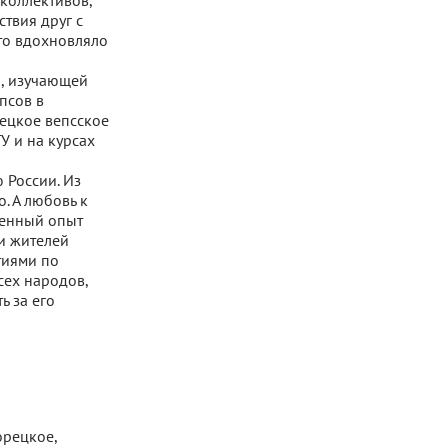
 коллективов,
ствия друг с
то вдохновляло
и, изучающей
псов в
ецкое вепсское
У и на курсах
 России. Из
. А любовь к
ленный опыт
и жителей
тиями по
сех народов,
ь за его
орецкое,