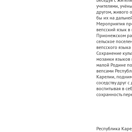
Беседуя с жител
учителями, учёны
другом, живого 
бы их на дальне
Мероприятия про
вепсский язык в
Прионежском ра
сельское поселен
вепсского языка
Сохранение куль
мозаики языков 
малой Родине по
вепсами Республ
Карелии, подним
соседству друг с
воспитывая в себ
сохранность пе
Республика Каре