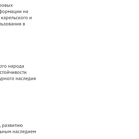
фровых
нформации на
 карельского и
льзования в
кого народа
устойчивости
урного наследия
, развитию
льным наследием