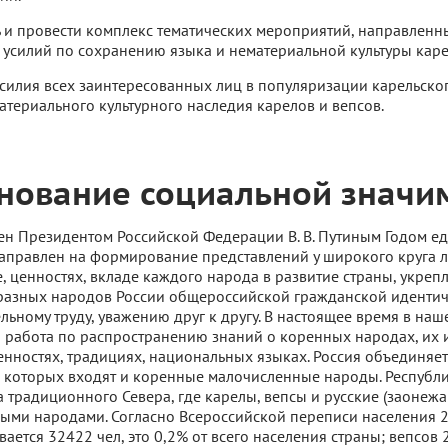
 и провести комплекс тематических мероприятий, направленн
усилий по сохранению языка и нематериальной культуры каре
силия всех заинтересованных лиц в популяризации карельског
атериального культурного наследия карелов и вепсов.
нование социальной значи
ен Президентом Российской Федерации В. В. Путиным Годом е
направлен на формирование представлений у широкого круга
е, ценностях, вкладе каждого народа в развитие страны, укреп
разных народов России общероссийской гражданской идентич
льному труду, уважению друг к другу. В настоящее время в наш
я работа по распространению знаний о коренных народах, их 
енностях, традициях, национальных языках. Россия объединяе
о которых входят и коренные малочисленные народы. Республ
а традиционного Севера, где карелы, вепсы и русские (заонежа
ыми народами. Согласно Всероссийской переписи населения 
ается 32422 чел, это 0,2% от всего населения страны; вепсов 