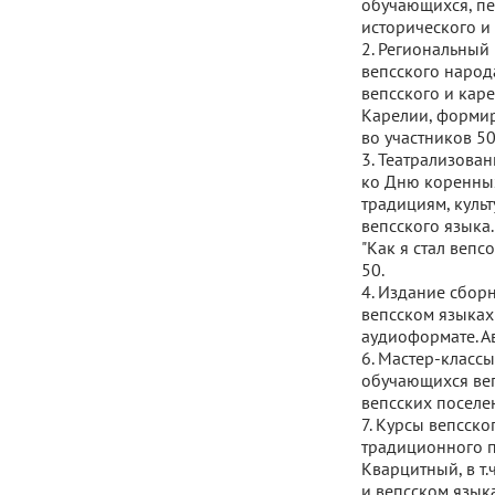
обучающихся, пе
исторического и 
2. Региональный 
вепсского народ
вепсского и кар
Карелии, формир
во участников 50
3. Театрализован
ко Дню коренны
традициям, куль
вепсского языка.
"Как я стал вепсо
50.
4. Издание сборн
вепсском языках
аудиоформате. Ав
6. Мастер-классы
обучающихся веп
вепсских поселен
7. Курсы вепсско
традиционного п
Кварцитный, в т
и вепсском языка