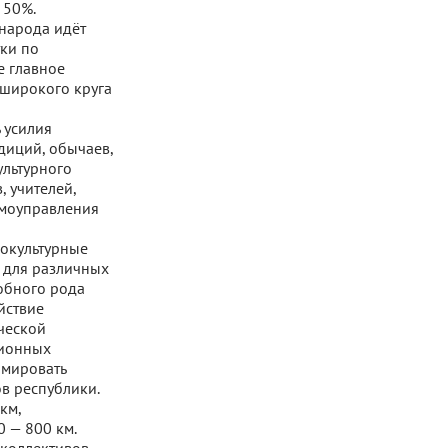
 50%.
 народа идёт
ки по
е главное
 широкого круга
 усилия
диций, обычаев,
ультурного
, учителей,
амоуправления
нокультурные
 для различных
обного рода
йствие
рческой
ционных
рмировать
в республики.
км,
0 — 800 км.