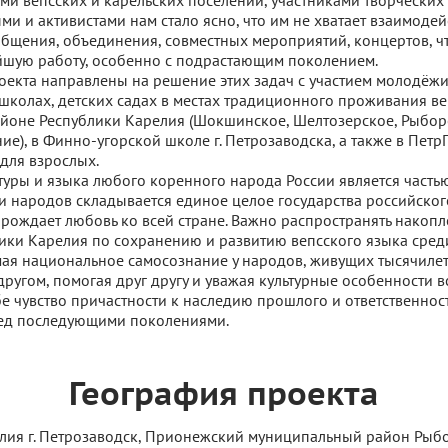
ями вепсских и карельских поселений, участниками творческих
ми и активистами нам стало ясно, что им не хватает взаимодей
общения, объединения, совместных мероприятий, концертов, ч
йшую работу, особенно с подрастающим поколением.
екта направлены на решение этих задач с участием молодёж
 школах, детских садах в местах традиционного проживания ве
йоне Республики Карелия (Шокшинское, Шелтозерское, Рыбор
ие), в Финно-угорской школе г. Петрозаводска, а также в ПетрГ
 для взрослых.
туры и языка любого коренного народа России является частью
и народов складывается единое целое государства российского
рождает любовь ко всей стране. Важно распространять накоп
ики Карелия по сохранению и развитию вепсского языка сред
ая национальное самосознание у народов, живущих тысячиле
 другом, помогая друг другу и уважая культурные особенности в
е чувство причастности к наследию прошлого и ответственност
ред последующими поколениями.
География проекта
лия г. Петрозаводск, Прионежский муниципальный район Рыб