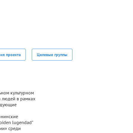
фия проекта
Целевые группы
ьном культурном
а людей в рамках
ледующие
онинские
oiden lugendad"
сии» среди