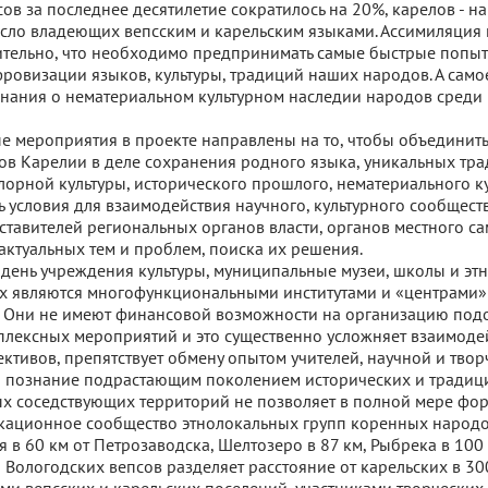
ов за последнее десятилетие сократилось на 20%, карелов - на
исло владеющих вепсским и карельским языками. Ассимиляция
ительно, что необходимо предпринимать самые быстрые попыт
ровизации языков, культуры, традиций наших народов. А само
знания о нематериальном культурном наследии народов среди
 мероприятия в проекте направлены на то, чтобы объединить
в Карелии в деле сохранения родного языка, уникальных тра
лорной культуры, исторического прошлого, нематериального к
ь условия для взаимодействия научного, культурного сообществ
дставителей региональных органов власти, органов местного с
актуальных тем и проблем, поиска их решения.
день учреждения культуры, муниципальные музеи, школы и эт
х являются многофункциональными институтами и «центрами»
. Они не имеют финансовой возможности на организацию под
лексных мероприятий и это существенно усложняет взаимоде
ективов, препятствует обмену опытом учителей, научной и тво
а познание подрастающим поколением исторических и тради
х соседствующих территорий не позволяет в полной мере фо
ационное сообщество этнолокальных групп коренных народо
 в 60 км от Петрозаводска, Шелтозеро в 87 км, Рыбрека в 100 
 Вологодских вепсов разделяет расстояние от карельских в 30