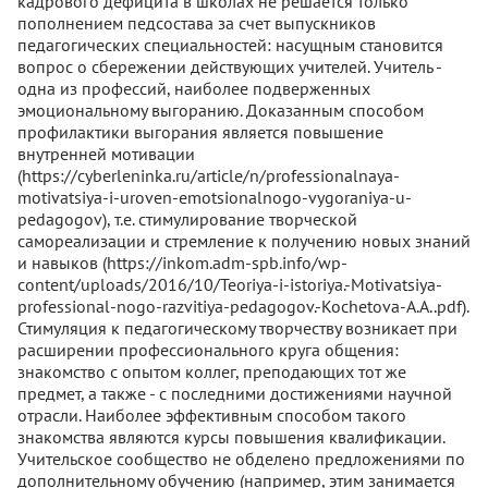
кадрового дефицита в школах не решается только
пополнением педсостава за счет выпускников
педагогических специальностей: насущным становится
вопрос о сбережении действующих учителей. Учитель -
одна из профессий, наиболее подверженных
эмоциональному выгоранию. Доказанным способом
профилактики выгорания является повышение
внутренней мотивации
(https://cyberleninka.ru/article/n/professionalnaya-
motivatsiya-i-uroven-emotsionalnogo-vygoraniya-u-
pedagogov), т.е. стимулирование творческой
самореализации и стремление к получению новых знаний
и навыков (https://inkom.adm-spb.info/wp-
content/uploads/2016/10/Teoriya-i-istoriya.-Motivatsiya-
professional-nogo-razvitiya-pedagogov.-Kochetova-A.A..pdf).
Стимуляция к педагогическому творчеству возникает при
расширении профессионального круга общения:
знакомство с опытом коллег, преподающих тот же
предмет, а также - с последними достижениями научной
отрасли. Наиболее эффективным способом такого
знакомства являются курсы повышения квалификации.
Учительское сообщество не обделено предложениями по
дополнительному обучению (например, этим занимается