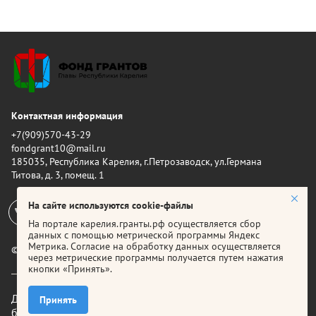
Контактная информация
+7(909)570-43-29
fondgrant10@mail.ru
185035, Республика Карелия, г.Петрозаводск, ул.Германа
Титова, д. 3, помещ. 1
На сайте используются cookie-файлы
На портале карелия.гранты.рф осуществляется сбор
данных с помощью метрической программы Яндекс
Метрика. Согласие на обработку данных осуществляется
© 2026 Фонд грантов Главы Республики Карелия
через метрические программы получается путем нажатия
кнопки «Принять».
Для корректной работы рекомендуется использовать
Принять
браузер
Яндекс.Браузер
,
Google Chrome
или
Firefox