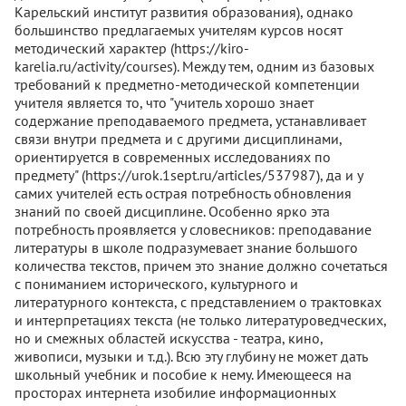
Карельский институт развития образования), однако
большинство предлагаемых учителям курсов носят
методический характер (https://kiro-
karelia.ru/activity/courses). Между тем, одним из базовых
требований к предметно-методической компетенции
учителя является то, что "учитель хорошо знает
содержание преподаваемого предмета, устанавливает
связи внутри предмета и с другими дисциплинами,
ориентируется в современных исследованиях по
предмету" (https://urok.1sept.ru/articles/537987), да и у
самих учителей есть острая потребность обновления
знаний по своей дисциплине. Особенно ярко эта
потребность проявляется у словесников: преподавание
литературы в школе подразумевает знание большого
количества текстов, причем это знание должно сочетаться
с пониманием исторического, культурного и
литературного контекста, с представлением о трактовках
и интерпретациях текста (не только литературоведческих,
но и смежных областей искусства - театра, кино,
живописи, музыки и т.д.). Всю эту глубину не может дать
школьный учебник и пособие к нему. Имеющееся на
просторах интернета изобилие информационных