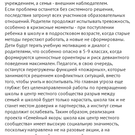
учреждением, а семья - внешним наблюдателем.
Если проблема останется без системного решения,
последствия затронут всех участников образовательных
отношений. Родители продолжат испытывать тревожность,
особенно в кризисные моменты - при поступлении
ребенка в школу и в подростковом возрасте, когда старые
методы перестают работать, а новые не сформированы.
Дети будут терять учебную мотивацию и диалог с
родителями, что особенно опасно в 5-9 классах, когда
формируются ценностные ориентиры и риск девиантного
поведения максимален. Педагоги, в свою очередь,
останутся перегружены функцией «пожарных», которые
занимаются решением конфликтных ситуаций, вместо
того, чтобы учить и воспитывать. Но главная угроза еще
глубже: без целенаправленной работы по превращению
школы в центр местного сообщества разрыв между
семьей и школой будет только нарастать, школа так и не
станет местом доверия и партнерства, а институт семьи
продолжит ослабевать. Таким образом, реализация
проекта «Семейный якорь: школа как центр местного
сообщества» имеет высокую социальную значимость,
поскольку направлена не на разовые акции, а на