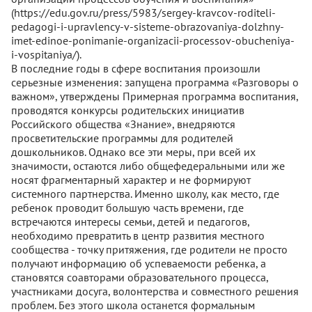
(https://edu.gov.ru/press/5983/sergey-kravcov-roditeli-
pedagogi-i-upravlency-v-sisteme-obrazovaniya-dolzhny-
imet-edinoe-ponimanie-organizacii-processov-obucheniya-
i-vospitaniya/).
В последние годы в сфере воспитания произошли
серьезные изменения: запущена программа «Разговоры о
важном», утверждены Примерная программа воспитания,
проводятся конкурсы родительских инициатив
Российского общества «Знание», внедряются
просветительские программы для родителей
дошкольников. Однако все эти меры, при всей их
значимости, остаются либо общефедеральными или же
носят фрагментарный характер и не формируют
системного партнерства. Именно школу, как место, где
ребенок проводит большую часть времени, где
встречаются интересы семьи, детей и педагогов,
необходимо превратить в центр развития местного
сообщества - точку притяжения, где родители не просто
получают информацию об успеваемости ребенка, а
становятся соавторами образовательного процесса,
участниками досуга, волонтерства и совместного решения
проблем. Без этого школа останется формальным