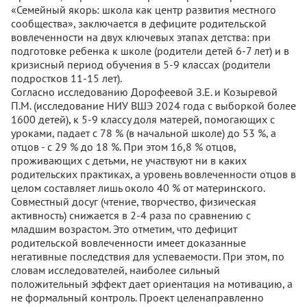
«Семейный якорь: школа как центр развития местного
сообщества», заключается в дефиците родительской
вовлеченности на двух ключевых этапах детства: при
подготовке ребенка к школе (родители детей 6-7 лет) и в
кризисный период обучения в 5-9 классах (родители
подростков 11-15 лет).
Согласно исследованию Дорофеевой З.Е. и Козыревой
П.М. (исследование НИУ ВШЭ 2024 года с выборкой более
1600 детей), к 5-9 классу доля матерей, помогающих с
уроками, падает с 78 % (в начальной школе) до 53 %, а
отцов - с 29 % до 18 %. При этом 16,8 % отцов,
проживающих с детьми, не участвуют ни в каких
родительских практиках, а уровень вовлеченности отцов в
целом составляет лишь около 40 % от материнского.
Совместный досуг (чтение, творчество, физическая
активность) снижается в 2-4 раза по сравнению с
младшим возрастом. Это отметим, что дефицит
родительской вовлеченности имеет доказанные
негативные последствия для успеваемости. При этом, по
словам исследователей, наиболее сильный
положительный эффект дает ориентация на мотивацию, а
не формальный контроль. Проект целенаправленно