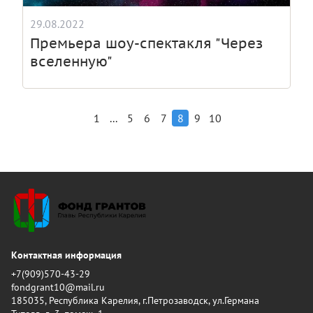
29.08.2022
Премьера шоу-спектакля "Через
вселенную"
...
1
5
6
7
8
9
10
Контактная информация
+7(909)570-43-29
fondgrant10@mail.ru
185035, Республика Карелия, г.Петрозаводск, ул.Германа